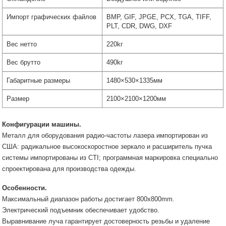
Импорт графических файлов
BMP, GIF, JPGE, PCX, TGA, TIFF,
PLT, CDR, DWG, DXF
Вес нетто
220kг
Вес брутто
490kг
Габаритные размеры
1480×530×1335мм
Размер
2100×2100×1200мм
Конфигурации
машины
.
Металл для оборудования радио-частоты лазера импортирован из
США: радикальное высокоскоростное зеркало и расширитель пучка
системы импортированы из CTI; программная маркировка специально
спроектирована для производства одежды.
Особенности
.
Максимальный диапазон работы достигает 800x800mm.
Электрический подъемник обеспечивает удобство.
Выравнивание луча гарантирует достоверность резьбы и удаление