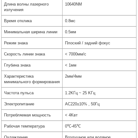
Длина волны лазерного
10640NM
излучения
Время отклика
0.8мс
Минимальная ширина линии
0.5мм
Режим знака
Плоский / задний фокус
Скорость линии знака
< 7000мм/с
Глубина знака
< 1мм
Характеристика
2мм/4мм
минимального формирования
Частота пульса
1.2KГц ~ 25 KГц
Электропитание
AC220±10% , 50Гц
Потребляемая мощность
< 4Kвт
Рабочая температура
0℃-45℃
Охлаждение
Воздушное или водяное